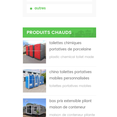
autres
PRODUITS CHAUDS
toilettes chimiques
portatives de porcelaine
avec le prix bas
plastic chemical toilet made
in China
china toilettes portatives
mobiles personnalisées
bon marché pour le
toilettes portatives mobiles
chantier
adaptées aux besoins du
client pour le chantier de
bas prix extensible pliant
construction
maison de conteneur
maison de conteneur pliante