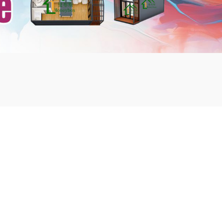
mbshou
se.com