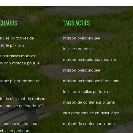
 CHAUDS
TAGS ACTIFS
miques portatives de
maison préfabriquée
ec le prix bas
toilettes portatives
es portatives mobiles
maison préfabriquée moderne
es bon marché pour le
maison préfabriquée
nsible pliant maison de
maison préfabriquée à bas prix
toilettes mobiles portables
te de récipient de maison
maison de conteneur pliante
de preuve de feu de 20ft
villa préfabriquée en acier léger
nteneurs de transport
maison de conteneur pliante
mbler et pratique