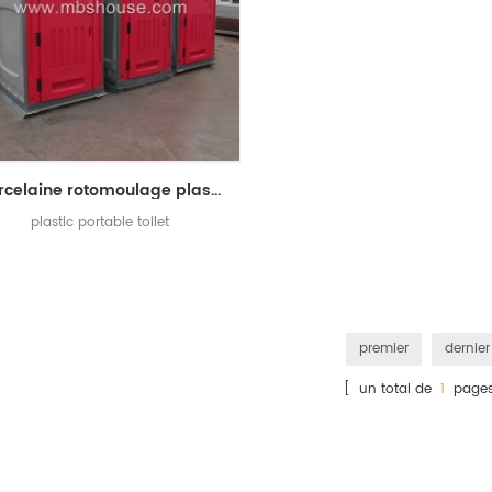
porcelaine rotomoulage plastique extérieure de toilette mobile portable
plastic portable toilet
premier
dernier
[ un total de
1
pages