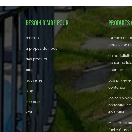
BESOIN D'AIDE POUR
PRODUITS
maison
toilettes chi
porcelaine av
à propos de nous
china toilett
des produits
personnalisé
projet
chantier
nouvelles
bas prix exte
conteneur
Blog
Maison vivan
sitemap
préfabriquée 
xml
en Chine
Maison de co
facile à asse