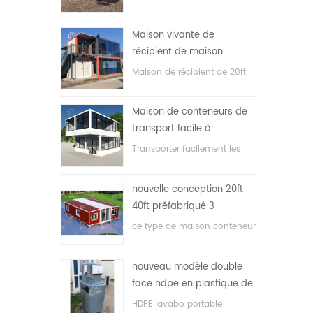
en expansion à bas prix
Maison vivante de
récipient de maison
préfabriquée de preuve de
Maison de récipient de 20ft
feu de 20ft en Chine
pour la maison vivante
Maison de conteneurs de
transport facile à
assembler et pratique
Transporter facilement les
conteneurs hosue
nouvelle conception 20ft
40ft préfabriqué 3
chambres minuscule
ce type de maison conteneur
maison de conteneur
est amélioré, la maison
extensible
conteneur est divisée en trois
nouveau modèle double
chambres, une salle de bain
face hdpe en plastique de
et avec système électrique.
luxe public lavabo lavabo
HDPE lavabo portable