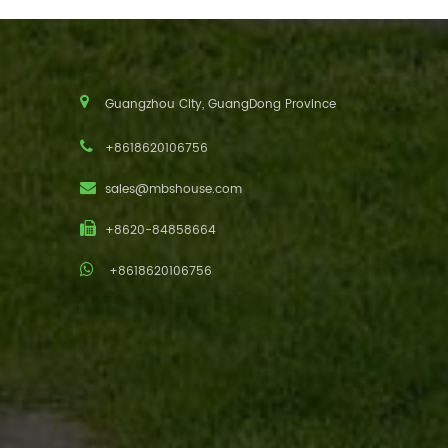
Guangzhou City, GuangDong Province
+8618620106756
sales@mbshouse.com
+8620-84858664
+8618620106756