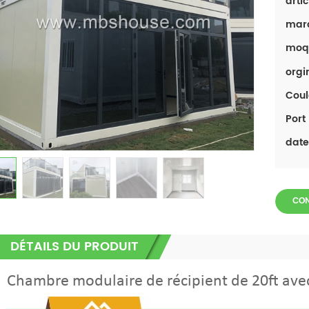
artic
mar
moq
orgi
Coul
Port 
date
CON
DÉTAILS DU PRODUIT
Chambre modulaire de récipient de 20ft avec