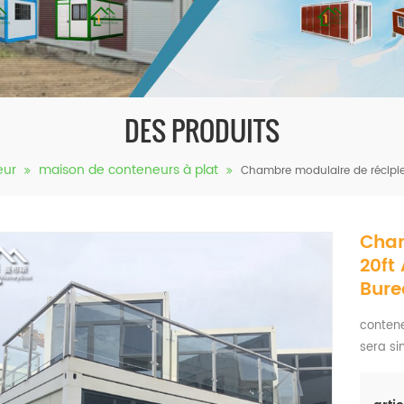
DES PRODUITS
eur
maison de conteneurs à plat
Chambre modulaire de récipien
Cham
20ft
Bur
contene
sera si