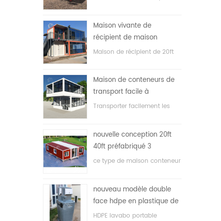
en expansion à bas prix
Maison vivante de
récipient de maison
préfabriquée de preuve de
Maison de récipient de 20ft
feu de 20ft en Chine
pour la maison vivante
Maison de conteneurs de
transport facile à
assembler et pratique
Transporter facilement les
conteneurs hosue
nouvelle conception 20ft
40ft préfabriqué 3
chambres minuscule
ce type de maison conteneur
maison de conteneur
est amélioré, la maison
extensible
conteneur est divisée en trois
nouveau modèle double
chambres, une salle de bain
face hdpe en plastique de
et avec système électrique.
luxe public lavabo lavabo
HDPE lavabo portable