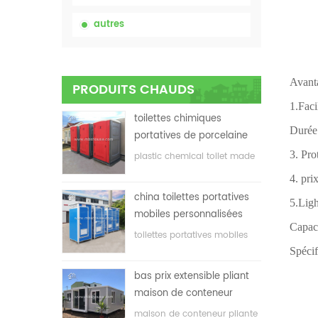
autres
Avanta
PRODUITS CHAUDS
1.Faci
toilettes chimiques
Durée 
portatives de porcelaine
avec le prix bas
3. Pro
plastic chemical toilet made
in China
4. pri
china toilettes portatives
5.Ligh
mobiles personnalisées
Capaci
bon marché pour le
toilettes portatives mobiles
chantier
adaptées aux besoins du
Spécif
client pour le chantier de
bas prix extensible pliant
construction
maison de conteneur
maison de conteneur pliante