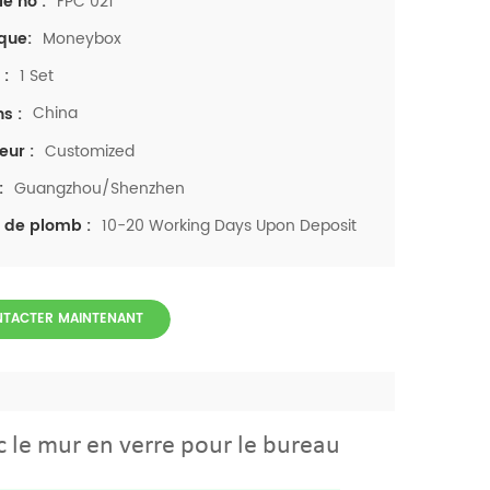
FPC 021
le no :
Moneybox
que:
1 Set
 :
China
ns :
Customized
eur :
Guangzhou/Shenzhen
:
10-20 Working Days Upon Deposit
 de plomb :
TACTER MAINTENANT
 le mur en verre pour le bureau